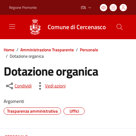
ITA
Regione Piemonte
Lingua attiva:
Comune di Cercenasco
Home
/
Amministrazione Trasparente
/
Personale
/
Dotazione organica
Dotazione organica
Condividi
Vedi azioni
Argomenti
Trasparenza amministrativa
Uffici