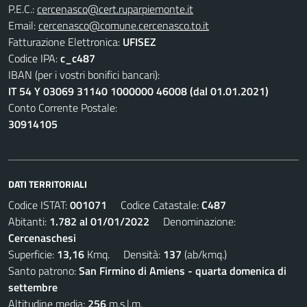
P.E.C.:
cercenasco@cert.ruparpiemonte.it
Email:
cercenasco@comune.cercenasco.to.it
Fatturazione Elettronica:
UFISEZ
Codice IPA:
c_c487
IBAN (per i vostri bonifici bancari):
IT 54 Y 03069 31140 1000000 46008 (dal 01.01.2021)
Conto Corrente Postale:
30914105
DATI TERRITORIALI
Codice ISTAT:
001071
Codice Catastale:
C487
Abitanti:
1.782 al 01/01/2022
Denominazione:
Cercenaschesi
Superficie:
13,16
Kmq. Densità:
137
(ab/kmq.)
Santo patrono:
San Firmino di Amiens - quarta domenica di
settembre
Altitudine media:
256
m.s.l.m.