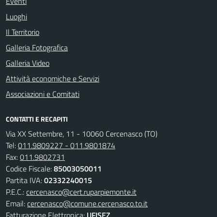
Eventi
Luoghi
Il Territorio
Galleria Fotografica
Galleria Video
Attività economiche e Servizi
Associazioni e Comitati
CONTATTI E RECAPITI
Via XX Settembre, 11 - 10060 Cercenasco (TO)
Tel:
011.9809227 - 011.9801874
Fax:
011.9802731
Codice Fiscale:
85003050011
Partita IVA:
02332240015
P.E.C.:
cercenasco@cert.ruparpiemonte.it
Email:
cercenasco@comune.cercenasco.to.it
Fatturazione Elettronica:
UFISEZ