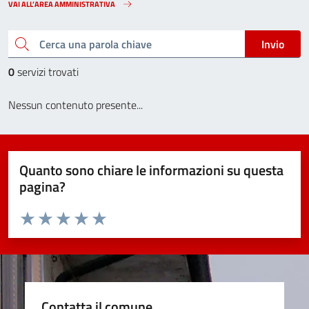
VAI ALL’AREA AMMINISTRATIVA
Cerca una parola chiave
Invio
0
servizi trovati
Nessun contenuto presente...
Quanto sono chiare le informazioni su questa
pagina?
Valuta da 1 a 5 stelle la pagina
Valuta 1 stelle su 5
Valuta 2 stelle su 5
Valuta 3 stelle su 5
Valuta 4 stelle su 5
Valuta 5 stelle su 5
Contatta il comune