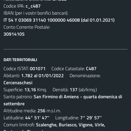
Codice IPA:
c_c487
IBAN (per i vostri bonifici bancari):
IT 54 Y 03069 31140 1000000 46008 (dal 01.01.2021)
Conto Corrente Postale:
30914105
DATI TERRITORIALI
Codice ISTAT:
001071
Codice Catastale:
C487
Abitanti:
1.782 al 01/01/2022
Denominazione:
Cercenaschesi
Superficie:
13,16
Kmq. Densità:
137
(ab/kmq.)
Santo patrono:
San Firmino di Amiens - quarta domenica di
settembre
Altitudine media:
256
m.s.l.m.
Latitudine:
44° 51' 47''
Longitudine:
7° 29' 57''
Comuni limitrofi:
Scalenghe, Buriasco, Vigone, Virle,