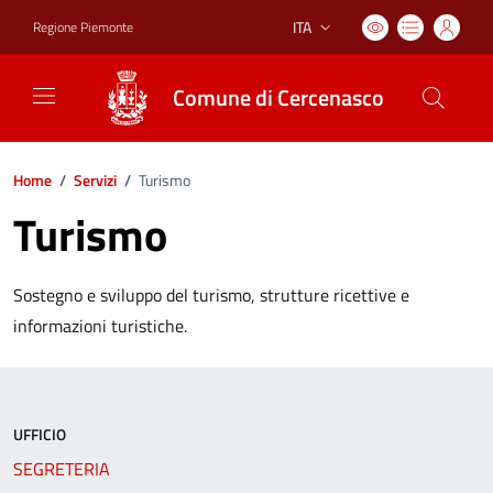
ITA
Regione Piemonte
Lingua attiva:
Comune di Cercenasco
Home
/
Servizi
/
Turismo
Turismo
Sostegno e sviluppo del turismo, strutture ricettive e
informazioni turistiche.
UFFICIO
SEGRETERIA