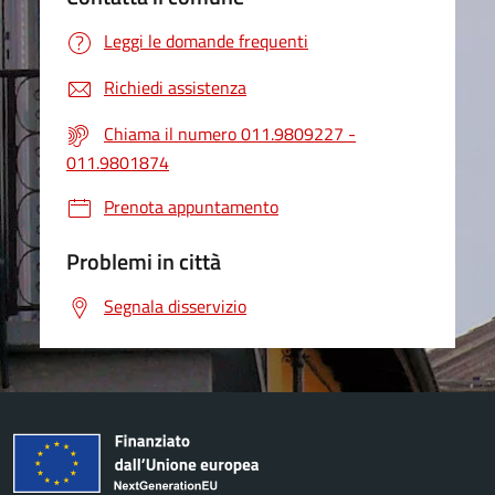
Leggi le domande frequenti
Richiedi assistenza
Chiama il numero 011.9809227 -
011.9801874
Prenota appuntamento
Problemi in città
Segnala disservizio