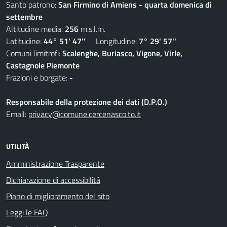
Santo patrono:
San Firmino di Amiens - quarta domenica di
settembre
Altitudine media:
256
m.s.l.m.
Latitudine:
44° 51' 47''
Longitudine:
7° 29' 57''
Comuni limitrofi:
Scalenghe, Buriasco, Vigone, Virle,
Castagnole Piemonte
Frazioni e borgate:
-
Responsabile della protezione dei dati (D.P.O.)
Email:
privacy@comune.cercenasco.to.it
UTILITÀ
Amministrazione Trasparente
Dichiarazione di accessibilità
Piano di miglioramento del sito
Leggi le FAQ