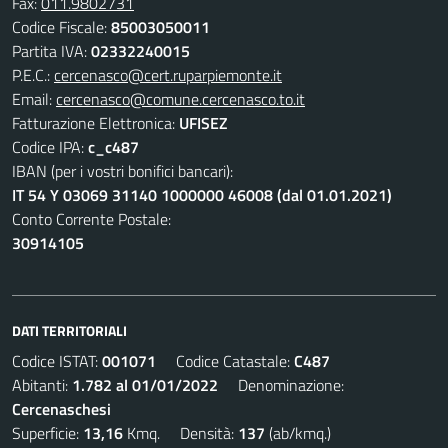
Fax:
011.9802731
Codice Fiscale:
85003050011
Partita IVA:
02332240015
P.E.C.:
cercenasco@cert.ruparpiemonte.it
Email:
cercenasco@comune.cercenasco.to.it
Fatturazione Elettronica:
UFISEZ
Codice IPA:
c_c487
IBAN (per i vostri bonifici bancari):
IT 54 Y 03069 31140 1000000 46008 (dal 01.01.2021)
Conto Corrente Postale:
30914105
DATI TERRITORIALI
Codice ISTAT:
001071
Codice Catastale:
C487
Abitanti:
1.782 al 01/01/2022
Denominazione:
Cercenaschesi
Superficie:
13,16
Kmq. Densità:
137
(ab/kmq.)