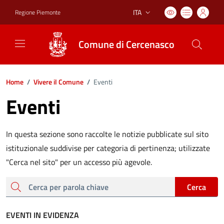
ITA
Regione Piemonte
Lingua attiva:
Comune di Cercenasco
Home
/
Vivere il Comune
/
Eventi
Eventi
In questa sezione sono raccolte le notizie pubblicate sul sito
istituzionale suddivise per categoria di pertinenza; utilizzate
"Cerca nel sito" per un accesso più agevole.
cerca
Cerca
EVENTI IN EVIDENZA