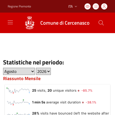
ITA
Regione Piemonte
Lingua attiva:
Comune di Cercenasco
Statistiche nel periodo:
Riassunto Mensile