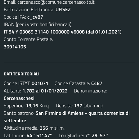
Email:
cercenasco@comune.cercenasco.to.it
Fatturazione Elettronica:
UFISEZ
Codice IPA:
c_c487
IBAN (per i vostri bonifici bancari):
IT 54 Y 03069 31140 1000000 46008 (dal 01.01.2021)
Conto Corrente Postale:
30914105
DATI TERRITORIALI
Codice ISTAT:
001071
Codice Catastale:
C487
Abitanti:
1.782 al 01/01/2022
Denominazione:
Cercenaschesi
Superficie:
13,16
Kmq. Densità:
137
(ab/kmq.)
Santo patrono:
San Firmino di Amiens - quarta domenica di
settembre
Altitudine media:
256
m.s.l.m.
Latitudine:
44° 51' 47''
Longitudine:
7° 29' 57''