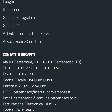
Luoghi
Il Territorio
Galleria Fotografica
Galleria Video
Attività economiche e Servizi
Associazioni e Comitati
CONTATTI E RECAPITI
Via XX Settembre, 11 - 10060 Cercenasco (TO)
Tel:
011.9809227 - 011.9801874
Fax:
011.9802731
Codice Fiscale:
85003050011
Partita IVA:
02332240015
P.E.C.:
cercenasco@cert.ruparpiemonte.it
Email:
cercenasco@comune.cercenasco.to.it
Fatturazione Elettronica:
UFISEZ
Codice IPA:
c_c487