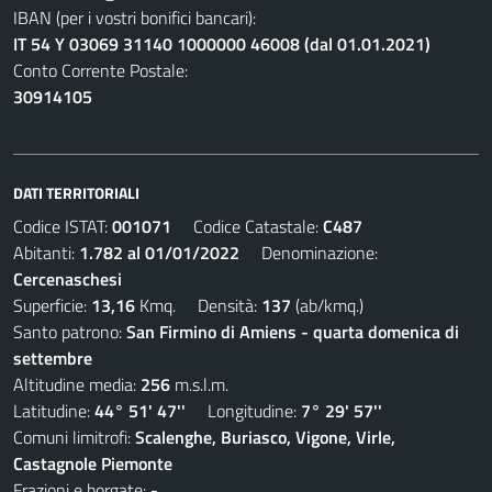
IBAN (per i vostri bonifici bancari):
IT 54 Y 03069 31140 1000000 46008 (dal 01.01.2021)
Conto Corrente Postale:
30914105
DATI TERRITORIALI
Codice ISTAT:
001071
Codice Catastale:
C487
Abitanti:
1.782 al 01/01/2022
Denominazione:
Cercenaschesi
Superficie:
13,16
Kmq. Densità:
137
(ab/kmq.)
Santo patrono:
San Firmino di Amiens - quarta domenica di
settembre
Altitudine media:
256
m.s.l.m.
Latitudine:
44° 51' 47''
Longitudine:
7° 29' 57''
Comuni limitrofi:
Scalenghe, Buriasco, Vigone, Virle,
Castagnole Piemonte
Frazioni e borgate:
-