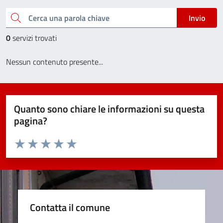
Cerca una parola chiave
Invio
0
servizi trovati
Nessun contenuto presente...
Quanto sono chiare le informazioni su questa
pagina?
Valuta da 1 a 5 stelle la pagina
Valuta 1 stelle su 5
Valuta 2 stelle su 5
Valuta 3 stelle su 5
Valuta 4 stelle su 5
Valuta 5 stelle su 5
Contatta il comune