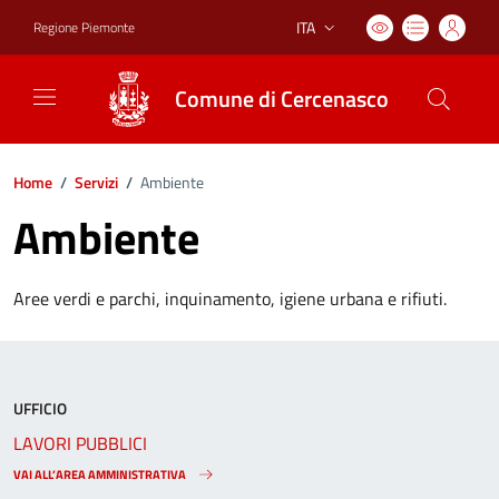
ITA
Regione Piemonte
Lingua attiva:
Comune di Cercenasco
Home
/
Servizi
/
Ambiente
Ambiente
Aree verdi e parchi, inquinamento, igiene urbana e rifiuti.
UFFICIO
LAVORI PUBBLICI
VAI ALL’AREA AMMINISTRATIVA