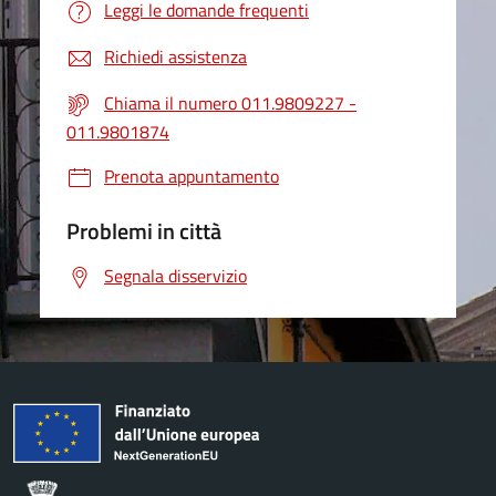
Leggi le domande frequenti
Richiedi assistenza
Chiama il numero 011.9809227 -
011.9801874
Prenota appuntamento
Problemi in città
Segnala disservizio