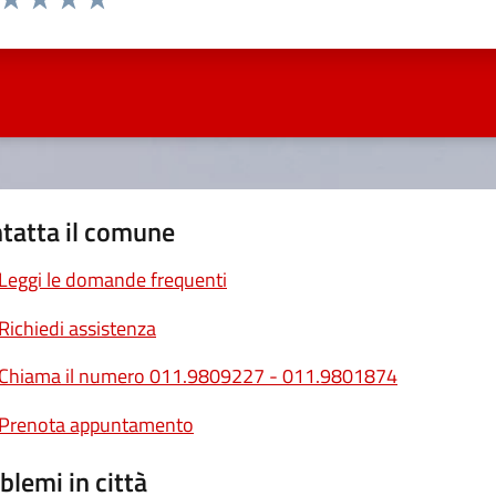
ta 1 stelle su 5
Valuta 2 stelle su 5
Valuta 3 stelle su 5
Valuta 4 stelle su 5
Valuta 5 stelle su 5
tatta il comune
Leggi le domande frequenti
Richiedi assistenza
Chiama il numero 011.9809227 - 011.9801874
Prenota appuntamento
blemi in città