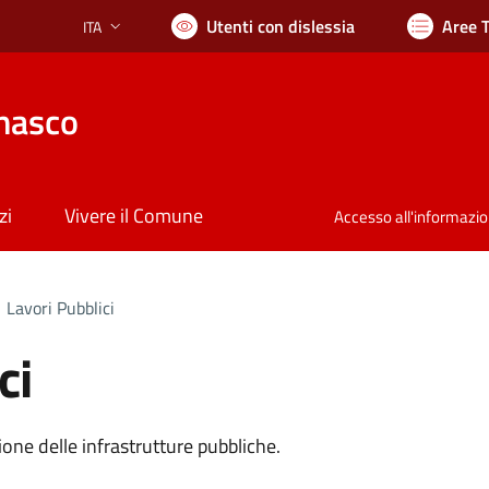
Utenti con dislessia
Aree 
ITA
Lingua attiva:
nasco
zi
Vivere il Comune
Accesso all'informazi
Lavori Pubblici
ci
ne delle infrastrutture pubbliche.