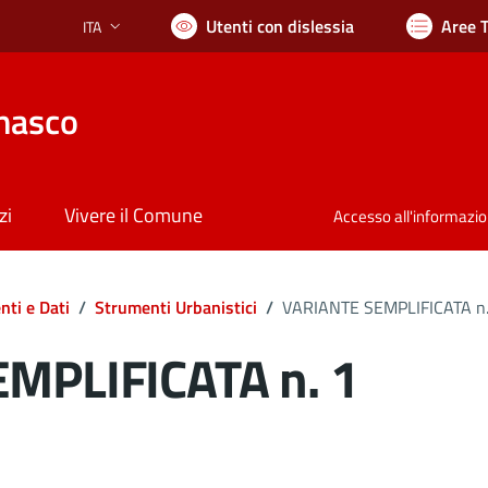
Utenti con dislessia
Aree 
ITA
Lingua attiva:
nasco
zi
Vivere il Comune
Accesso all'informazi
ti e Dati
/
Strumenti Urbanistici
/
VARIANTE SEMPLIFICATA n.
MPLIFICATA n. 1