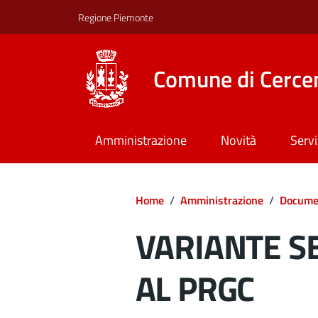
Regione Piemonte
Comune di Cerce
Amministrazione
Novità
Servi
Home
/
Amministrazione
/
Documen
VARIANTE SE
AL PRGC