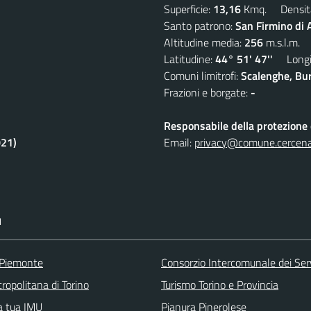
Superficie:
13,16
Kmq. Densit
Santo patrono:
San Firmino di
Altitudine media:
256
m.s.l.m.
Latitudine:
44° 51' 47''
Longit
Comuni limitrofi:
Scalenghe, Bur
Frazioni e borgate:
-
Responsabile della protezione d
021)
Email:
privacy@comune.cercenas
I
 Piemonte
Consorzio Intercomunale dei Servi
ropolitana di Torino
Turismo Torino e Provincia
la tua IMU
Pianura Pinerolese