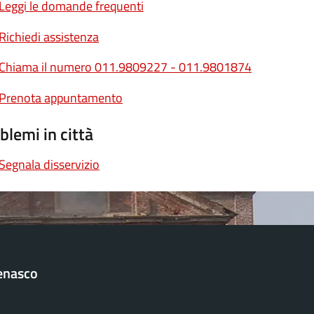
Leggi le domande frequenti
Richiedi assistenza
Chiama il numero 011.9809227 - 011.9801874
Prenota appuntamento
blemi in città
Segnala disservizio
enasco