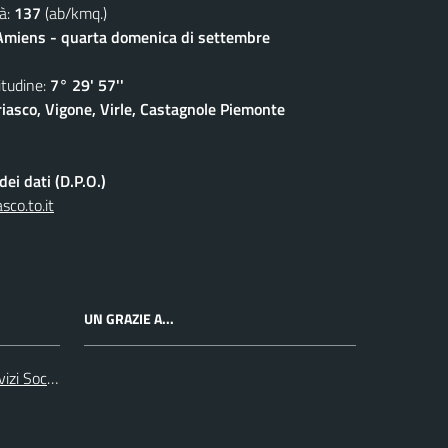
à:
137
(ab/kmq.)
 Amiens - quarta domenica di settembre
udine:
7° 29' 57''
iasco, Vigone, Virle, Castagnole Piemonte
ei dati (D.P.O.)
co.to.it
UN GRAZIE A...
zi Sociali