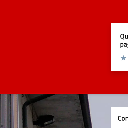
Qu
pa
Valut
Valu
Con