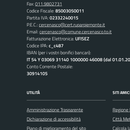
Fax:
011.9802731
Codice Fiscale:
85003050011
Partita IVA:
02332240015
P.E.C.:
cercenasco@cert.ruparpiemonte.it
Email:
cercenasco@comune.cercenasco.to.it
Fatturazione Elettronica:
UFISEZ
Codice IPA:
c_c487
IBAN (per i vostri bonifici bancari):
IT 54 Y 03069 31140 1000000 46008 (dal 01.01.2
Conto Corrente Postale:
30914105
UTILITÀ
SITI AMIC
Amministrazione Trasparente
Regione
Dichiarazione di accessibilità
Città Met
Piano di miglioramento del sito
Calcola 