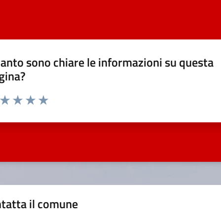
anto sono chiare le informazioni su questa
gina?
a da 1 a 5 stelle la pagina
ta 1 stelle su 5
Valuta 2 stelle su 5
Valuta 3 stelle su 5
Valuta 4 stelle su 5
Valuta 5 stelle su 5
tatta il comune