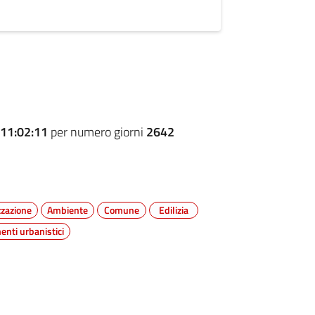
11:02:11
per numero giorni
2642
zazione
Ambiente
Comune
Edilizia
nti urbanistici