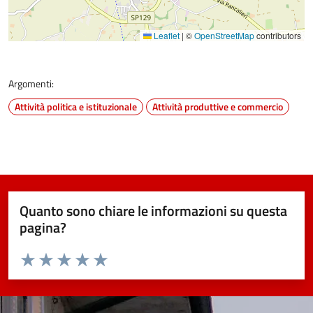
Leaflet
|
©
OpenStreetMap
contributors
Argomenti:
Attività politica e istituzionale
Attività produttive e commercio
Quanto sono chiare le informazioni su questa
pagina?
Valuta da 1 a 5 stelle la pagina
Valuta 1 stelle su 5
Valuta 2 stelle su 5
Valuta 3 stelle su 5
Valuta 4 stelle su 5
Valuta 5 stelle su 5