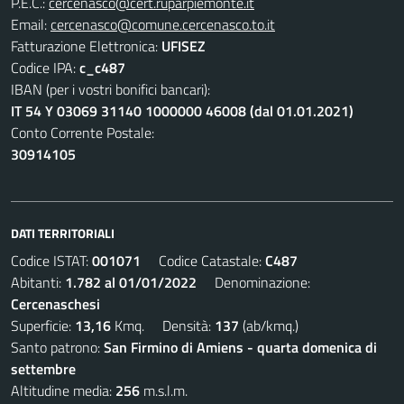
P.E.C.:
cercenasco@cert.ruparpiemonte.it
Email:
cercenasco@comune.cercenasco.to.it
Fatturazione Elettronica:
UFISEZ
Codice IPA:
c_c487
IBAN (per i vostri bonifici bancari):
IT 54 Y 03069 31140 1000000 46008 (dal 01.01.2021)
Conto Corrente Postale:
30914105
DATI TERRITORIALI
Codice ISTAT:
001071
Codice Catastale:
C487
Abitanti:
1.782 al 01/01/2022
Denominazione:
Cercenaschesi
Superficie:
13,16
Kmq. Densità:
137
(ab/kmq.)
Santo patrono:
San Firmino di Amiens - quarta domenica di
settembre
Altitudine media:
256
m.s.l.m.