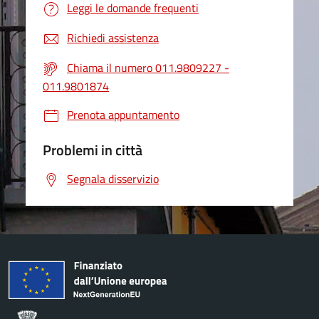
Leggi le domande frequenti
Richiedi assistenza
Chiama il numero 011.9809227 -
011.9801874
Prenota appuntamento
Problemi in città
Segnala disservizio