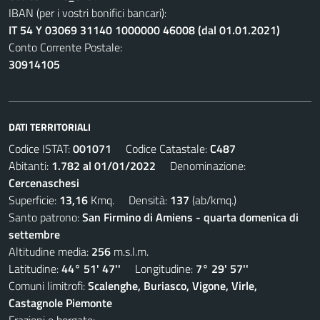
IBAN (per i vostri bonifici bancari):
IT 54 Y 03069 31140 1000000 46008 (dal 01.01.2021)
Conto Corrente Postale:
30914105
DATI TERRITORIALI
Codice ISTAT:
001071
Codice Catastale:
C487
Abitanti:
1.782 al 01/01/2022
Denominazione:
Cercenaschesi
Superficie:
13,16
Kmq. Densità:
137
(ab/kmq.)
Santo patrono:
San Firmino di Amiens - quarta domenica di
settembre
Altitudine media:
256
m.s.l.m.
Latitudine:
44° 51' 47''
Longitudine:
7° 29' 57''
Comuni limitrofi:
Scalenghe, Buriasco, Vigone, Virle,
Castagnole Piemonte