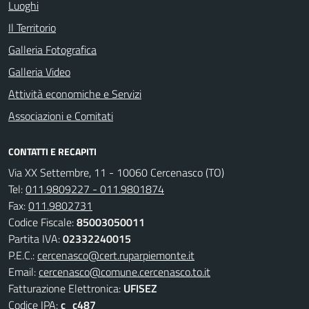
Luoghi
Il Territorio
Galleria Fotografica
Galleria Video
Attività economiche e Servizi
Associazioni e Comitati
CONTATTI E RECAPITI
Via XX Settembre, 11 - 10060 Cercenasco (TO)
Tel:
011.9809227 - 011.9801874
Fax:
011.9802731
Codice Fiscale:
85003050011
Partita IVA:
02332240015
P.E.C.:
cercenasco@cert.ruparpiemonte.it
Email:
cercenasco@comune.cercenasco.to.it
Fatturazione Elettronica:
UFISEZ
Codice IPA:
c_c487