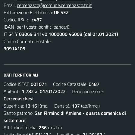
Email:
cercenasco@comune.cercenasco.to.it
Fatturazione Elettronica:
UFISEZ
Codice IPA:
c_c487
IBAN (per i vostri bonifici bancari):
IT 54 Y 03069 31140 1000000 46008 (dal 01.01.2021)
Conto Corrente Postale:
30914105
DATI TERRITORIALI
Codice ISTAT:
001071
Codice Catastale:
C487
Abitanti:
1.782 al 01/01/2022
Denominazione:
Cercenaschesi
Superficie:
13,16
Kmq. Densità:
137
(ab/kmq.)
Santo patrono:
San Firmino di Amiens - quarta domenica di
settembre
Altitudine media:
256
m.s.l.m.
Latitudine:
44° 51' 47''
Longitudine:
7° 29' 57''