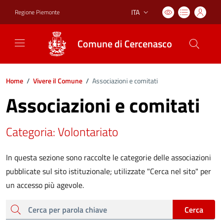
ITA
Regione Piemonte
Lingua attiva:
Comune di Cercenasco
Home
/
Vivere il Comune
/
Associazioni e comitati
Associazioni e comitati
Categoria: Volontariato
In questa sezione sono raccolte le categorie delle associazioni
pubblicate sul sito istituzionale; utilizzate "Cerca nel sito" per
un accesso più agevole.
cerca
Cerca