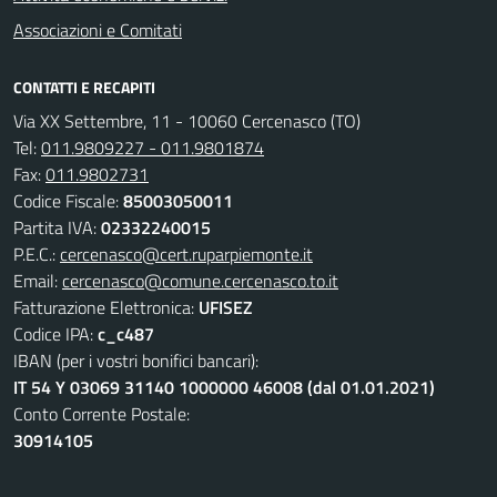
Associazioni e Comitati
CONTATTI E RECAPITI
Via XX Settembre, 11 - 10060 Cercenasco (TO)
Tel:
011.9809227 - 011.9801874
Fax:
011.9802731
Codice Fiscale:
85003050011
Partita IVA:
02332240015
P.E.C.:
cercenasco@cert.ruparpiemonte.it
Email:
cercenasco@comune.cercenasco.to.it
Fatturazione Elettronica:
UFISEZ
Codice IPA:
c_c487
IBAN (per i vostri bonifici bancari):
IT 54 Y 03069 31140 1000000 46008 (dal 01.01.2021)
Conto Corrente Postale:
30914105