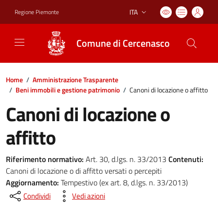
ITA
Regione Piemonte
Lingua attiva:
Comune di Cercenasco
Home
/
Amministrazione Trasparente
/
Beni immobili e gestione patrimonio
/
Canoni di locazione o affitto
Canoni di locazione o
affitto
Riferimento normativo:
Art. 30, d.lgs. n. 33/2013
Contenuti:
Canoni di locazione o di affitto versati o percepiti
Aggiornamento:
Tempestivo (ex art. 8, d.lgs. n. 33/2013)
Condividi
Vedi azioni