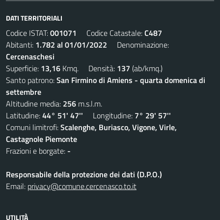
DATI TERRITORIALI
Codice ISTAT:
001071
Codice Catastale:
C487
Abitanti:
1.782 al 01/01/2022
Denominazione:
Cercenaschesi
Superficie:
13,16
Kmq. Densità:
137
(ab/kmq.)
Santo patrono:
San Firmino di Amiens - quarta domenica di
settembre
Altitudine media:
256
m.s.l.m.
Latitudine:
44° 51' 47''
Longitudine:
7° 29' 57''
Comuni limitrofi:
Scalenghe, Buriasco, Vigone, Virle,
Castagnole Piemonte
Frazioni e borgate:
-
Responsabile della protezione dei dati (D.P.O.)
Email:
privacy@comune.cercenasco.to.it
UTILITÀ