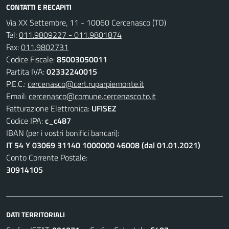
CONTATTI E RECAPITI
Via XX Settembre, 11 - 10060 Cercenasco (TO)
Tel:
011.9809227 - 011.9801874
Fax:
011.9802731
Codice Fiscale:
85003050011
Partita IVA:
02332240015
P.E.C.:
cercenasco@cert.ruparpiemonte.it
Email:
cercenasco@comune.cercenasco.to.it
Fatturazione Elettronica:
UFISEZ
Codice IPA:
c_c487
IBAN (per i vostri bonifici bancari):
IT 54 Y 03069 31140 1000000 46008 (dal 01.01.2021)
Conto Corrente Postale:
30914105
DATI TERRITORIALI