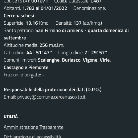
Codice ISTAT:
001071
Codice Catastale:
C487
Abitanti:
1.782 al 01/01/2022
Denominazione:
Cercenaschesi
Superficie:
13,16
Kmq. Densità:
137
(ab/kmq.)
Santo patrono:
San Firmino di Amiens - quarta domenica di
settembre
Altitudine media:
256
m.s.l.m.
Latitudine:
44° 51' 47''
Longitudine:
7° 29' 57''
Comuni limitrofi:
Scalenghe, Buriasco, Vigone, Virle,
Castagnole Piemonte
Frazioni e borgate:
-
Responsabile della protezione dei dati (D.P.O.)
Email:
privacy@comune.cercenasco.to.it
UTILITÀ
Amministrazione Trasparente
Dichiarazione di accessibilità