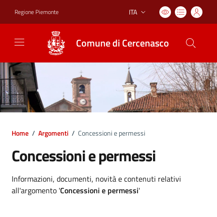
ITA
Regione Piemonte
Lingua attiva:
Comune di Cercenasco
Home
/
Argomenti
/
Concessioni e permessi
Concessioni e permessi
Dettagli argomento
Informazioni, documenti, novità e contenuti relativi
all'argomento '
Concessioni e permessi
'