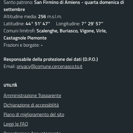
Santo patrono:
San Firmino di Amiens - quarta domenica di
settembre
Altitudine media:
256
m.s.l.m.
Latitudine:
44° 51' 47''
Longitudine:
7° 29' 57''
Comuni limitrofi:
Scalenghe, Buriasco, Vigone, Virle,
Castagnole Piemonte
Frazioni e borgate:
-
Responsabile della protezione dei dati (D.P.O.)
Email:
privacy@comune.cercenasco.to.it
UTILITÀ
Amministrazione Trasparente
Dichiarazione di accessibilità
Piano di miglioramento del sito
Leggi le FAQ