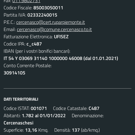
Fax:
011.9802731
Codice Fiscale:
85003050011
Partita IVA:
02332240015
P.E.C.:
cercenasco@cert.ruparpiemonte.it
Email:
cercenasco@comune.cercenasco.to.it
Fatturazione Elettronica:
UFISEZ
Codice IPA:
c_c487
IBAN (per i vostri bonifici bancari):
IT 54 Y 03069 31140 1000000 46008 (dal 01.01.2021)
Conto Corrente Postale:
30914105
DATI TERRITORIALI
Codice ISTAT:
001071
Codice Catastale:
C487
Abitanti:
1.782 al 01/01/2022
Denominazione:
Cercenaschesi
Superficie:
13,16
Kmq. Densità:
137
(ab/kmq.)