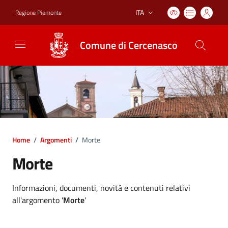
ITA
Regione Piemonte
Lingua attiva:
Comune di Cercenasco
Home
/
Argomenti
/
Morte
Morte
Dettagli argomento
Informazioni, documenti, novità e contenuti relativi
all'argomento '
Morte
'