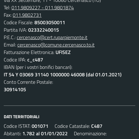
Tel:
011.9809227 - 011.9801874
Fax:
011.9802731
Codice Fiscale:
85003050011
Partita IVA:
02332240015
P.E.C.:
cercenasco@cert.ruparpiemonte.it
Email:
cercenasco@comune.cercenasco.to.it
Fatturazione Elettronica:
UFISEZ
Codice IPA:
c_c487
IBAN (per i vostri bonifici bancari):
IT 54 Y 03069 31140 1000000 46008 (dal 01.01.2021)
Conto Corrente Postale:
30914105
DATI TERRITORIALI
Codice ISTAT:
001071
Codice Catastale:
C487
Abitanti:
1.782 al 01/01/2022
Denominazione: