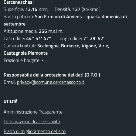
Cercenaschesi
Superficie:
13,16
Kmq. Densità:
137
(ab/kmq.)
Santo patrono:
San Firmino di Amiens - quarta domenica di
settembre
Altitudine media:
256
m.s.l.m.
Latitudine:
44° 51' 47''
Longitudine:
7° 29' 57''
Comuni limitrofi:
Scalenghe, Buriasco, Vigone, Virle,
Castagnole Piemonte
Frazioni e borgate:
-
Responsabile della protezione dei dati (D.P.O.)
Email:
privacy@comune.cercenasco.to.it
UTILITÀ
Amministrazione Trasparente
Dichiarazione di accessibilità
Piano di miglioramento del sito