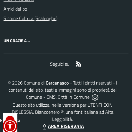
Amici del po
S come Cultura (Scalenghe)
UN GRAZIE A...
RSS
Seguici su
©
2026
Comune di
Cercenasco
- Tutti i diritti riservati - I
contenuti del sito, testi e immagini sono di proprietà del
Comune - CMS:
Città In Comune
Questo sito utilizza, nella versione per UTENTI CON
DISLESSIA,
Biancoenero ®
, una font italiana ad Alta
Leggibilità.
Reimposta
AREA RISERVATA
tutto