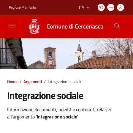
ITA
Regione Piemonte
Lingua attiva:
Comune di Cercenasco
Home
/
Argomenti
/
Integrazione sociale
Integrazione sociale
Dettagli argomento
Informazioni, documenti, novità e contenuti relativi
all'argomento '
Integrazione sociale
'